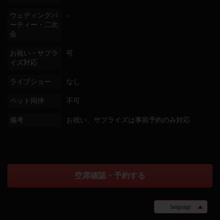
ウェディングパ
-
ーティー・二次
会
お祝い・サプラ
可
イズ対応
ライブショー
なし
ペット同伴
不可
備考
お祝い、サプライズは事前予約のみ対応
空席確認・予約する
language