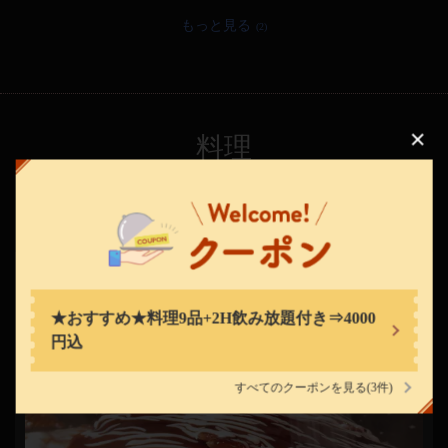
もっと見る
(2)
この店舗情報をシェアする
料理
鉄板酒BAR ゴーゴー
神奈川県伊勢原市桜台１-11-23
https://sakabar-isehara.owst.jp/
お店情報をコピー
★おすすめ★料理9品+2H飲み放題付き⇒4000
円込
すべてのクーポンを見る
(3件)
閉じる