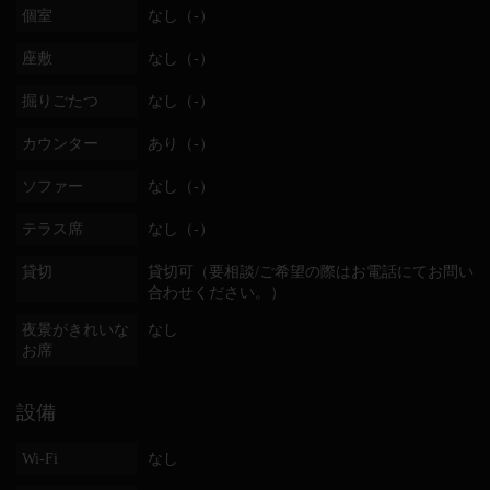
個室
なし（-）
座敷
なし（-）
掘りごたつ
なし（-）
カウンター
あり（-）
ソファー
なし（-）
テラス席
なし（-）
貸切
貸切可（要相談/ご希望の際はお電話にてお問い
合わせください。）
夜景がきれいな
なし
お席
設備
Wi-Fi
なし