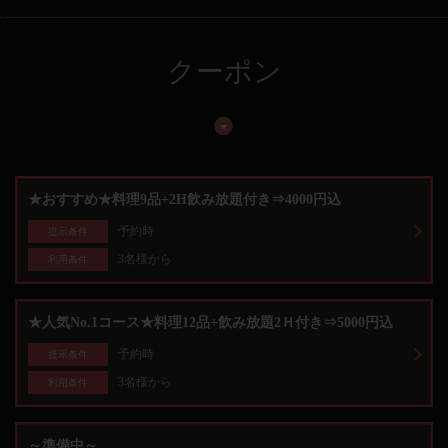
クーポン
★おすすめ★料理9品+2H飲み放題付き⇒4000円込
予約時
提示条件
3名様から
利用条件
★人気No.1コース★料理12品+飲み放題2Ｈ付き⇒5000円込
予約時
提示条件
3名様から
利用条件
～準備中～