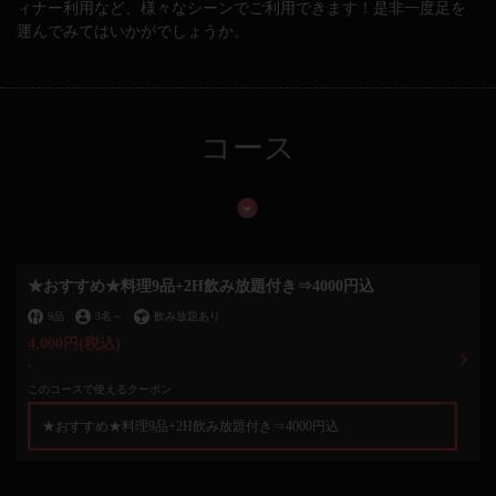
ィナー利用など、様々なシーンでご利用できます！是非一度足を
運んでみてはいかがでしょうか。
コース
★おすすめ★料理9品+2H飲み放題付き⇒4000円込
9品
3名
～
飲み放題あり
4,000円
(税込)
-
このコースで使えるクーポン
★おすすめ★料理9品+2H飲み放題付き⇒4000円込