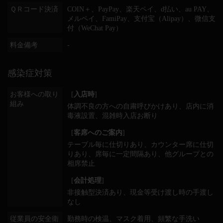
ＱＲコード決済
COIN＋、PayPay、楽天ペイ、d払い、au PAY、
メルペイ、FamiPay、支付宝（Alipay）、微信支
付（WeChat Pay）
料金備考
-
感染症対策
お客様への取り
[
入店時
]
組み
体調不良の方への自粛呼びかけあり
店内に消
毒液設置
混雑時入店お断り
[
客席へのご案内
]
テーブル毎に仕切りあり
カウンター席に仕切
りあり
席毎に一定間隔あり
他グループとの
相席禁止
[
会計処理
]
非接触型決済あり
現金等受け渡し時の手渡し
なし
従業員の安全衛
勤務時の検温
マスク着用
頻繁な手洗い