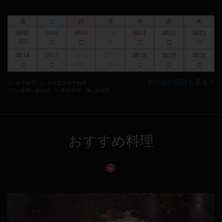
金
土
日
月
火
水
木
08/07
08/08
08/09
08/10
08/11
08/12
08/13
TEL
□
□
休
□
□
□
08/14
08/15
08/16
08/17
08/18
08/19
08/20
□
□
休
休
□
□
□
その他の日付を見る
◎
即予約可
□
リクエスト予約可
TEL
要問い合わせ
×
予約不可
休
定休日
おすすめ料理