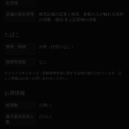
生管理
店舗の衛生管理
換気設備の設置と換気
多数の人が触れる箇所
の消毒
備品/卓上設置物の消毒
たばこ
禁煙・喫煙
分煙（仕切りなし）
-
喫煙専用室
なし
※２０２０年４月１日～受動喫煙対策に関する法律が施行されています。正
しい情報はお店へお問い合わせください。
お席情報
総席数
22席(-)
最大宴会収容人
22人(-)
数