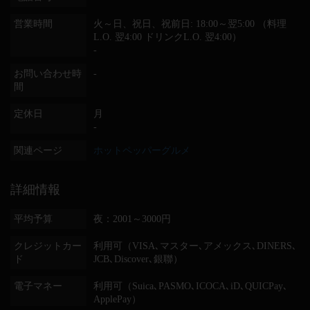
営業時間
火～日、祝日、祝前日: 18:00～翌5:00 （料理
L.O. 翌4:00 ドリンクL.O. 翌4:00）
-
お問い合わせ時
-
間
定休日
月
-
関連ページ
ホットペッパーグルメ
詳細情報
平均予算
夜：2001～3000円
クレジットカー
利用可（VISA､マスター､アメックス､DINERS､
ド
JCB､Discover､銀聯）
電子マネー
利用可（Suica､PASMO､ICOCA､iD､QUICPay､
ApplePay）